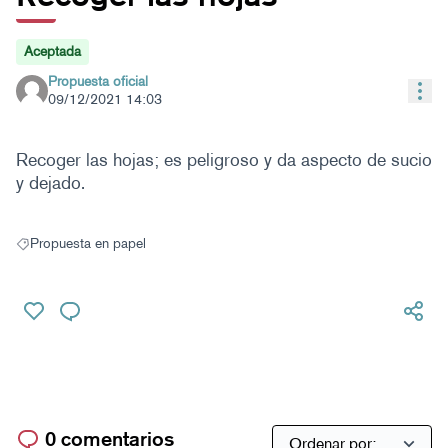
Aceptada
Propuesta oficial
Con
09/12/2021 14:03
Recoger las hojas; es peligroso y da aspecto de sucio
y dejado.
Propuesta en papel
Resultados al filtrar por: Propuesta en papel
0 comentarios