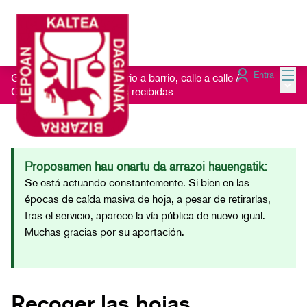
Menú
Entra
Getxo Txukun 2021 - Barrio a barrio, calle a calle
/
Menú 
Consulta las Sugerencias recibidas
Proposamen hau onartu da arrazoi hauengatik:
Se está actuando constantemente. Si bien en las
épocas de caída masiva de hoja, a pesar de retirarlas,
tras el servicio, aparece la vía pública de nuevo igual.
Muchas gracias por su aportación.
Recoger las hojas