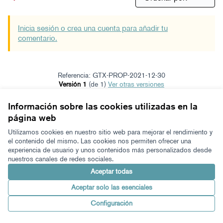
Inicia sesión o crea una cuenta para añadir tu
comentario.
Referencia: GTX-PROP-2021-12-30
Versión 1
(de 1)
ver otras versiones
Verificar huella digital
Información sobre las cookies utilizadas en la
página web
Términos y condiciones de uso
Configuración de cookies
Utilizamos cookies en nuestro sitio web para mejorar el rendimiento y
Zeugaz en X
Zeugaz en Facebook
Zeugaz en Instagram
Zeugaz en YouTube
Zeugaz en GitHub
el contenido del mismo. Las cookies nos permiten ofrecer una
experiencia de usuario y unos contenidos más personalizados desde
(Enlace externo)
(Enlace externo)
(Enlace externo)
(Enlace externo)
(Enlace externo)
nuestros canales de redes sociales.
Castellano
Aukeratu hizkuntza
Elegir el idioma
Aceptar todas
Aceptar solo las esenciales
Con licenci
(Enlace exter
Configuración
Made with ❤️
Web creada con software libre.
(Enlace externo)
(Enlace externo)