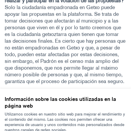
realizar y participar en la votación de las propuestas?
Solo la ciudadanía empadronada en Getxo puede
apoyar las propuestas en la plataforma. Se trata de
tomar decisiones que afectarán al municipio y a las
personas que viven en él y por lo tanto creemos que
es la ciudadanía getxoztarra quien tienen que tomar
las decisiones finales. Es cierto que hay personas que
no están empadronadas en Getxo y que, a pesar de
todo, pueden estar afectadas por estas decisiones,
sin embargo, el Padrón es el censo más amplio del
que disponemos, que nos permite llegar al máximo
número posible de personas y que, al mismo tiempo,
garantiza que el proceso de participación sea seguro.
Información sobre las cookies utilizadas en la
página web
Términos y condiciones de uso
Configuración de cookies
Utilizamos cookies en nuestro sitio web para mejorar el rendimiento y
Zeugaz en X
Zeugaz en Facebook
Zeugaz en Instagram
Zeugaz en YouTube
Zeugaz en GitHub
el contenido del mismo. Las cookies nos permiten ofrecer una
experiencia de usuario y unos contenidos más personalizados desde
(Enlace externo)
(Enlace externo)
(Enlace externo)
(Enlace externo)
(Enlace externo)
nuestros canales de redes sociales.
Castellano