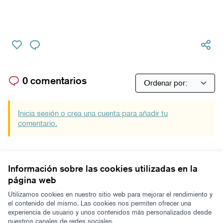
0 comentarios
Inicia sesión o crea una cuenta para añadir tu
comentario.
Información sobre las cookies utilizadas en la
página web
Términos y condiciones de uso
Configuración de cookies
Utilizamos cookies en nuestro sitio web para mejorar el rendimiento y
Zeugaz en X
Zeugaz en Facebook
Zeugaz en Instagram
Zeugaz en YouTube
Zeugaz en GitHub
el contenido del mismo. Las cookies nos permiten ofrecer una
experiencia de usuario y unos contenidos más personalizados desde
(Enlace externo)
(Enlace externo)
(Enlace externo)
(Enlace externo)
(Enlace externo)
nuestros canales de redes sociales.
Castellano