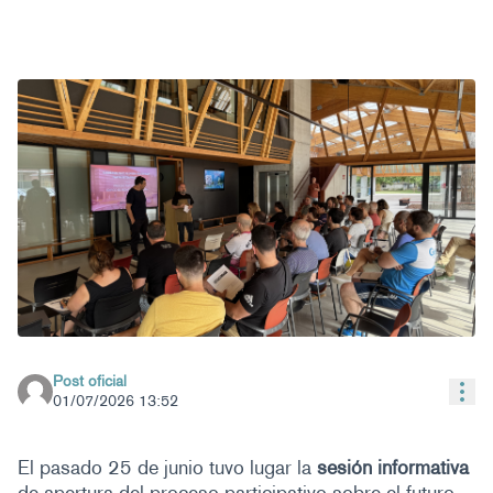
Post oficial
Con
01/07/2026 13:52
El pasado 25 de junio tuvo lugar la
sesión informativa
de apertura del proceso participativo sobre el futuro