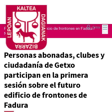
Menú
Entra
Proceso participativo edificio de frontones en Fadura
/
Menú 
Noticias
Personas abonadas, clubes y
ciudadanía de Getxo
participan en la primera
sesión sobre el futuro
edificio de frontones de
Fadura