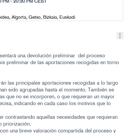
0 PM
-
20:30 PM CEST
Contr
esentará una devolución preliminar del proceso
isis preliminar de las aportaciones recogidas en torno
xterno)
án las principales aportaciones recogidas a lo largo
 han sido agrupadas hasta el momento. También se
as que no se incorporen, o que requieran un mayor
recisa, indicando en cada caso los motivos que lo
ir contrastando aquellas necesidades que requieran
 priorización.
a con una breve valoración compartida del proceso y