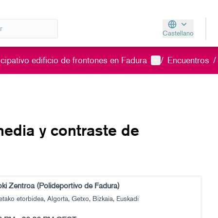
Castellano
Aukeratu hizkunt
Menú de usuario
cipativo edificio de frontones en Fadura
/
Encuentros
/
edia y contraste de
oki Zentroa (Polideportivo de Fadura)
tako etorbidea, Algorta, Getxo, Bizkaia, Euskadi