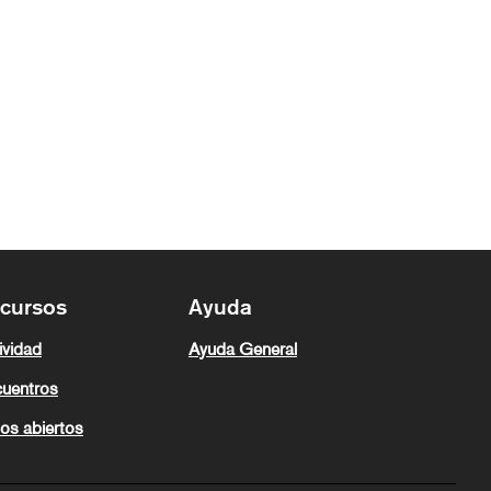
cursos
Ayuda
ividad
Ayuda General
uentros
os abiertos