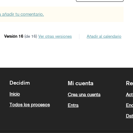
a añadir tu comentario.
Versión 16
(de 16)
ver otras versiones
Añadir al calendario
Decidim
Mi cuenta
Re
Inicio
Crea una cuenta
Act
Todos los procesos
Entra
Enc
Dat