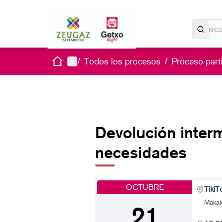
Inicio
Menú principal
/
Todos los procesos
/
Proceso parti
Devolución interm
necesidades
OCTUBRE
TikiT
Makale
21