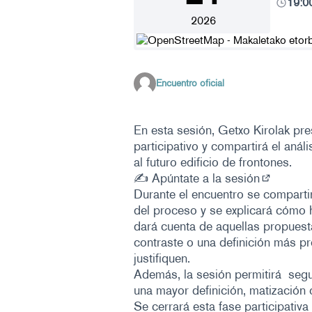
19:0
2026
(Enlace externo)
Encuentro oficial
En esta sesión, Getxo Kirolak pr
participativo y compartirá el anál
al futuro edificio de frontones.
✍️ Apúntate a la sesión
(Enlace e
Durante el encuentro se compartir
del proceso y se explicará cómo
dará cuenta de aquellas propuest
contraste o una definición más p
justifiquen.
Además, la sesión permitirá segu
una mayor definición, matización o
Se cerrará esta fase participativ