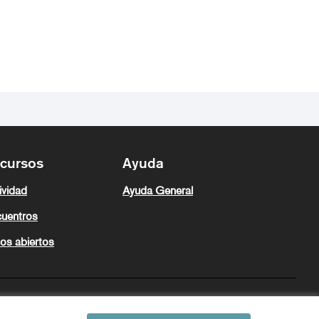
cursos
Ayuda
ividad
Ayuda General
uentros
os abiertos
Zeugaz en X
Zeugaz en Facebook
Zeugaz en Instagram
Zeugaz en YouTube
Zeugaz en GitHub
Castellano
Aukeratu hizkuntza
Elegir el idioma