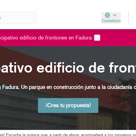
Castellano
Aukeratu hizkunt
Menú de usuario
cipativo edificio de frontones en Fadura
ativo edificio de fr
g Fadura. Un parque en construcción junto a la ciudadanía 
¡Crea tu propuesta!
ergía! Escucha la música que, a partir de ahora, acompañará a los procesos pa