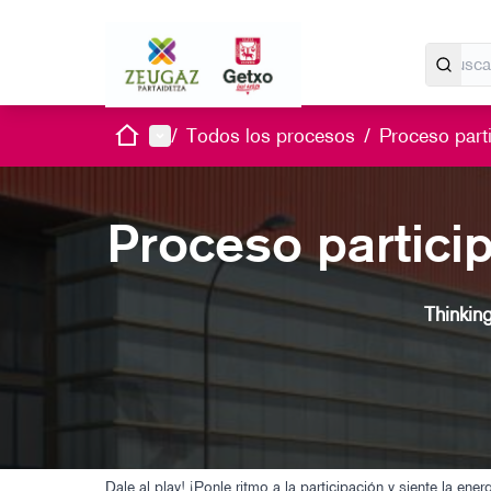
Inicio
Menú principal
/
Todos los procesos
/
Proceso parti
Proceso particip
Thinkin
Dale al play! ¡Ponle ritmo a la participación y siente la en