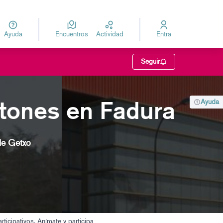
Ayuda
Encuentros
Actividad
Entra
za
Elegir el idioma
Seguir
ontones en Fadura
Ayuda
de Getxo
rticipativos. Anímate y participa