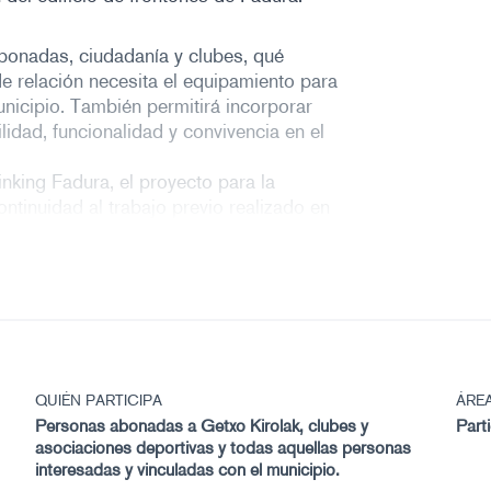
abonadas, ciudadanía y clubes, qué
 de relación necesita el equipamiento para
unicipio. También permitirá incorporar
ilidad, funcionalidad y convivencia en el
inking Fadura, el proyecto para la
ntinuidad al trabajo previo realizado en
rtivo y sus instalaciones, que permitió
ación del edificio. En esta nueva fase, el
e sirva de base para orientar el futuro
erá necesaria inscripción previa
a través
plantea como un equipamiento deportivo
QUIÉN PARTICIPA
ÁRE
esidades vinculadas a distintas
Personas abonadas a Getxo Kirolak, clubes y
Part
de uso del espacio. Para ello, se
asociaciones deportivas y todas aquellas personas
irigidos tanto a agentes vinculados
interesadas y vinculadas con el municipio.
al conjunto de la ciudadanía interesada.