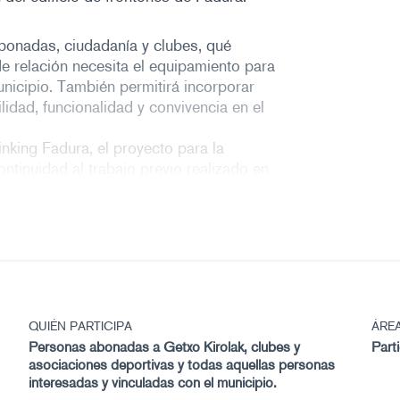
abonadas, ciudadanía y clubes, qué
 de relación necesita el equipamiento para
unicipio. También permitirá incorporar
ilidad, funcionalidad y convivencia en el
inking Fadura, el proyecto para la
ntinuidad al trabajo previo realizado en
rtivo y sus instalaciones, que permitió
ación del edificio. En esta nueva fase, el
e sirva de base para orientar el futuro
erá necesaria inscripción previa
a través
plantea como un equipamiento deportivo
QUIÉN PARTICIPA
ÁRE
esidades vinculadas a distintas
Personas abonadas a Getxo Kirolak, clubes y
Part
de uso del espacio. Para ello, se
asociaciones deportivas y todas aquellas personas
irigidos tanto a agentes vinculados
interesadas y vinculadas con el municipio.
al conjunto de la ciudadanía interesada.