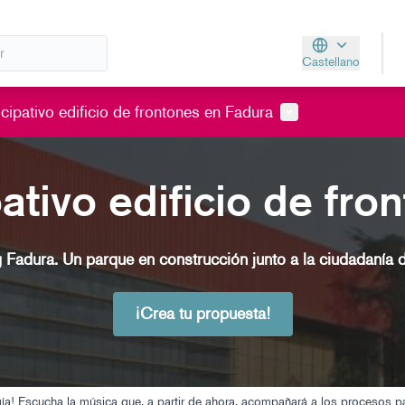
Castellano
Aukeratu hizkunt
Menú de usuario
cipativo edificio de frontones en Fadura
ativo edificio de fr
g Fadura. Un parque en construcción junto a la ciudadanía 
¡Crea tu propuesta!
ergía! Escucha la música que, a partir de ahora, acompañará a los procesos pa