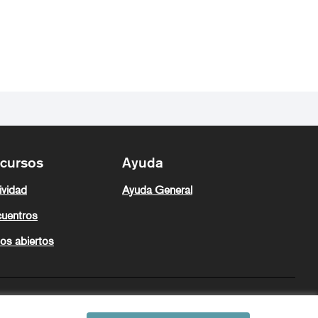
cursos
Ayuda
ividad
Ayuda General
uentros
os abiertos
Zeugaz en X
Zeugaz en Facebook
Zeugaz en Instagram
Zeugaz en YouTube
Zeugaz en GitHub
Castellano
Aukeratu hizkuntza
Elegir el idioma