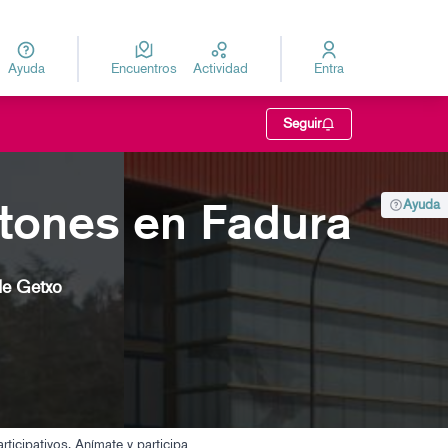
Ayuda
Encuentros
Actividad
Entra
za
Elegir el idioma
Seguir
ontones en Fadura
Ayuda
de Getxo
rticipativos. Anímate y participa