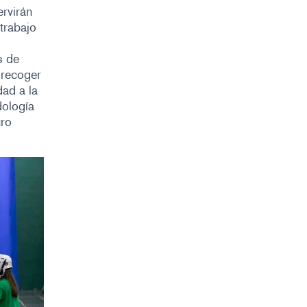
ervirán
trabajo
s de
 recoger
ad a la
dología
uro