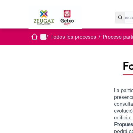
Inicio
Menú principal
/
Todos los procesos
/
Proceso parti
Fo
La parti
presenci
consulta
evolució
edificio.
Propues
podrá c