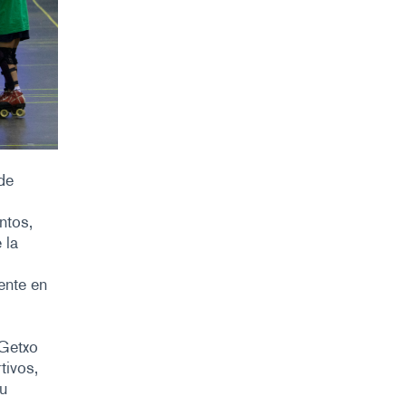
de
ntos,
 la
ente en
 Getxo
tivos,
su