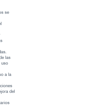
os se
l
r
as
das.
de las
n uso
o a la
uciones
ejora del
tarios