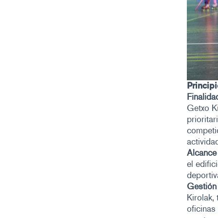
Princip
Finalida
Getxo Ki
priorita
competic
activida
Alcance
el edifi
deportiv
Gestión 
Kirolak,
oficinas