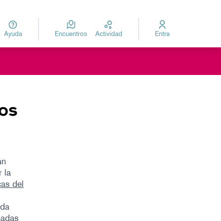
Ayuda
Encuentros
Actividad
Entra
za
Elegir el idioma
ios
án
 la
cas del
ada
nadas