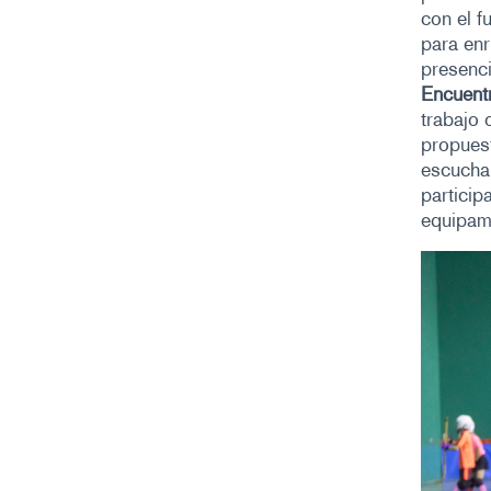
con el f
para enr
presenci
Encuentr
trabajo 
propuest
escucha 
particip
equipam