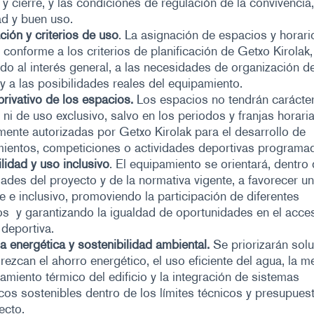
 y cierre, y las condiciones de regulación de la convivencia,
d y buen uso.
ación y criterios de uso
. La asignación de espacios y horari
á conforme a los criterios de planificación de Getxo Kirolak,
do al interés general, a las necesidades de organización de
 y a las posibilidades reales del equipamiento.
rivativo de los espacios.
Los espacios no tendrán carácte
o ni de uso exclusivo, salvo en los periodos y franjas horari
ente autorizadas por Getxo Kirolak para el desarrollo de
mientos, competiciones o actividades deportivas programa
lidad y uso inclusivo
. El equipamiento se orientará, dentro 
dades del proyecto y de la normativa vigente, a favorecer u
e e inclusivo, promoviendo la participación de diferentes
os y garantizando la igualdad de oportunidades en el acces
 deportiva.
ia energética y sostenibilidad ambiental.
Se priorizarán sol
rezcan el ahorro energético, el uso eficiente del agua, la m
miento térmico del edificio y la integración de sistemas
cos sostenibles dentro de los límites técnicos y presupues
ecto.