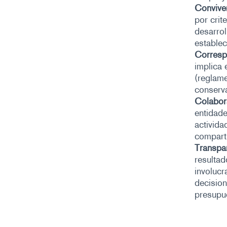
Conviven
por crit
desarrol
establec
Corresp
implica
(reglame
conserva
Colabor
entidade
activida
comparti
Transpar
resultad
involucr
decision
presupu