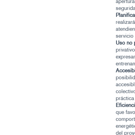
apertura
segurida
Planific
realizar
atendien
servicio
Uso no p
privativ
expresam
entrena
Accesibi
posibili
accesibl
colectiv
práctica
Eficienc
que favo
comporta
energéti
del proy