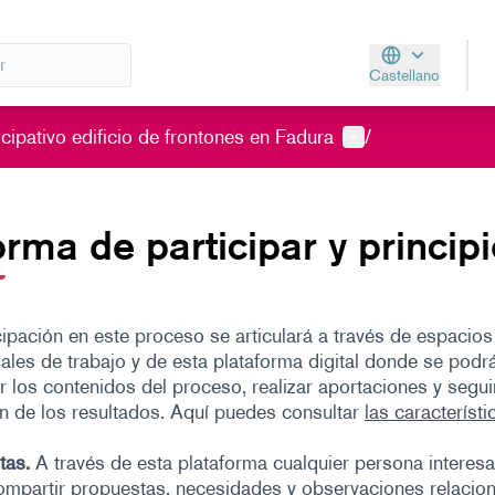
Castellano
Aukeratu hizkunt
Menú de usuario
cipativo edificio de frontones en Fadura
/
rma de participar y princip
cipación en este proceso se articulará a través de espacios
ales de trabajo y de esta plataforma digital donde se podr
r los contenidos del proceso, realizar aportaciones y seguir
n de los resultados. Aquí puedes consultar
las característi
tas
.
A través de esta plataforma cualquier persona interes
ompartir propuestas, necesidades y observaciones relacio