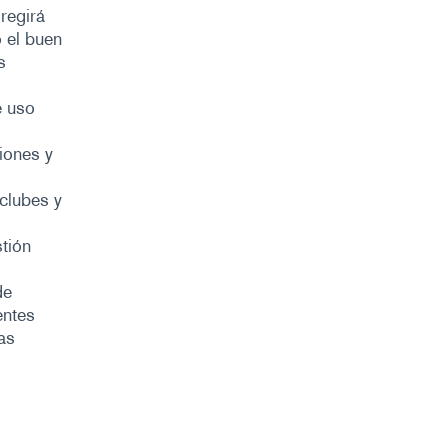
 regirá
o el buen
s
e uso
ciones y
 clubes y
stión
de
entes
as