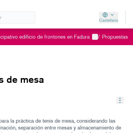
Castellano
Aukeratu hizkunt
Menú de usuario
cipativo edificio de frontones en Fadura
/
Propuestas
is de mesa
Contr
ara la práctica de tenis de mesa, considerando las
minación, separación entre mesas y almacenamiento de