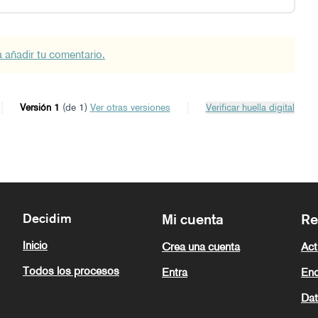
a añadir tu comentario.
Versión 1
(de 1)
ver otras versiones
Verificar huella digital
Decidim
Mi cuenta
Re
Inicio
Crea una cuenta
Act
Todos los procesos
Entra
Enc
Dat