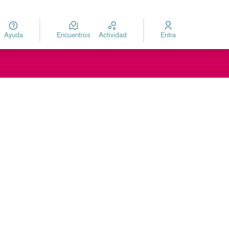
Ayuda
Encuentros
Actividad
Entra
za
Elegir el idioma
oles de recursos