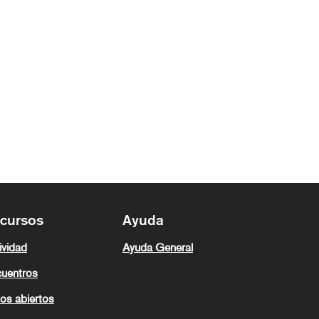
cursos
Ayuda
ividad
Ayuda General
uentros
os abiertos