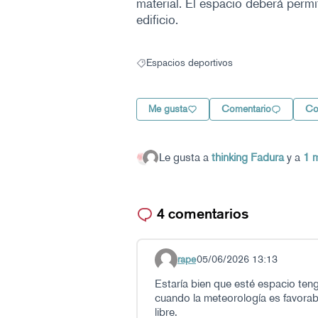
material. El espacio deberá perm
edificio.
Espacios deportivos
Resultados al filtrar por: Espacios deportiv
Me gusta
Comentario
Co
Le gusta a
thinking Fadura
y a
1
4 comentarios
rape
05/06/2026 13:13
Comentario 72
Estaría bien que esté espacio teng
cuando la meteorología es favorabl
libre.