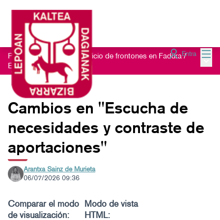
Menú
Entra
Proceso participativo edificio de frontones en Fadura
/
Menú 
Encuentros
Cambios en "Escucha de
necesidades y contraste de
aportaciones"
Arantxa Sainz de Murieta
06/07/2026 09:36
Comparar el modo
Modo de vista
de visualización:
HTML: