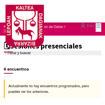
Menú
Entra
Red de Refugios Climáticos de Getxo
/
Menú 
🗓️Sesiones presenciales
🗓️Sesiones presenciales
Filtrar y buscar
Saltar el mapa
Leaflet
|
©
HERE maps
El siguiente elemento es un mapa que presenta los componentes d
+
6 encuentros
−
Actualmente no hay encuentros programados, pero
puedes ver los anteriores.