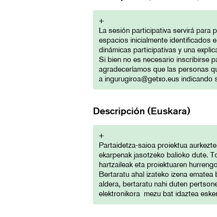
+
La sesión participativa servirá para
espacios inicialmente identificados en
dinámicas participativas y una expli
Si bien no es necesario inscribirse 
agradeceríamos que las personas qu
a
ingurugiroa@getxo.eus
indicando s
Descripción (Euskara)
+
Partaidetza-saioa proiektua aurkezte
ekarpenak jasotzeko balioko dute. T
hartzaileak eta proiektuaren hurreng
Bertaratu ahal izateko izena ematea 
aldera, bertaratu nahi duten pertson
elektronikora mezu bat idaztea eske