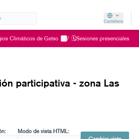
Castellano
Aukeratu hizkunt
Menú de usuario
ios Climáticos de Getxo
/
🗓️Sesiones presenciales
n participativa - zona Las
ón:
Modo de vista HTML: