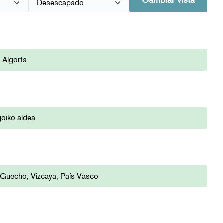
Cambiar vista
e Algorta
goiko aldea
, Guecho, Vizcaya, País Vasco