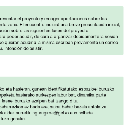
 presentar el proyecto y recoger aportaciones sobre los
 la zona. El encuentro incluirá una breve presentación inicial,
cación sobre las siguientes fases del proyecto
para poder acudir, de cara a organizar debidamente la sesión
e quieran acudir a la misma escriban previamente un correo
u intención de asistir.
ko eta hasieran, gunean identifikatutako espazioei buruzko
opaketa hasierako aurkezpen labur bat, dinamika parte-
o faseei buruzko azalpen bat izango ditu.
beharrezkoa ez bada ere, saioa behar bezala antolatze
ek aldez aurretik
ingurugiroa@getxo.eus
helbide
rtuko genuke.