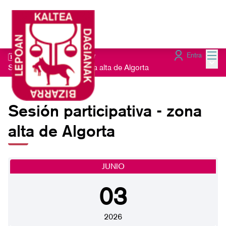
Menú
Entra
🗓️Sesiones presenciales
/
Menú 
Sesión participativa - zona alta de Algorta
Sesión participativa - zona
alta de Algorta
JUNIO
03
2026