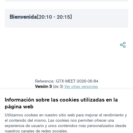
Bienvenida
[20:10 - 20:15]
Referencia: GTX-MEET-2026-06-84
Versión 3
(de 3)
ver otras versiones
Añadir al calendario
Información sobre las cookies utilizadas en la
página web
Términos y condiciones de uso
Configuración de cookies
Utilizamos cookies en nuestro sitio web para mejorar el rendimiento y
Zeugaz en X
Zeugaz en Facebook
Zeugaz en Instagram
Zeugaz en YouTube
Zeugaz en GitHub
el contenido del mismo. Las cookies nos permiten ofrecer una
experiencia de usuario y unos contenidos más personalizados desde
(Enlace externo)
(Enlace externo)
(Enlace externo)
(Enlace externo)
(Enlace externo)
nuestros canales de redes sociales.
Castellano