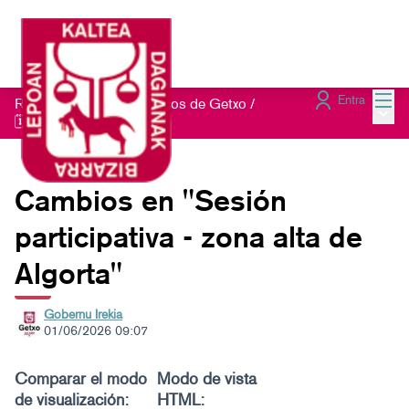
Menú
Entra
Red de Refugios Climáticos de Getxo
/
Menú 
🗓️Sesiones presenciales
Cambios en "Sesión
participativa - zona alta de
Algorta"
Gobernu Irekia
01/06/2026 09:07
Comparar el modo
Modo de vista
de visualización:
HTML: