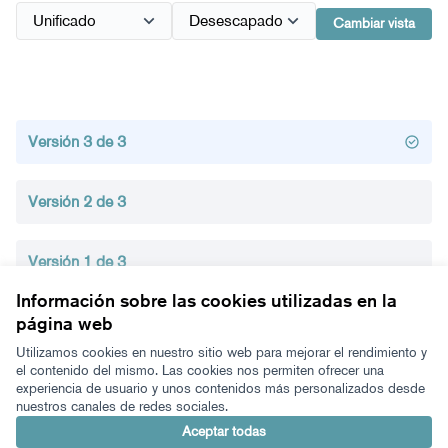
Cambiar vista
Versión 3 de 3
Versión 2 de 3
Versión 1 de 3
Información sobre las cookies utilizadas en la
página web
Términos y condiciones de uso
Configuración de cookies
Utilizamos cookies en nuestro sitio web para mejorar el rendimiento y
Zeugaz en X
Zeugaz en Facebook
Zeugaz en Instagram
Zeugaz en YouTube
Zeugaz en GitHub
el contenido del mismo. Las cookies nos permiten ofrecer una
experiencia de usuario y unos contenidos más personalizados desde
(Enlace externo)
(Enlace externo)
(Enlace externo)
(Enlace externo)
(Enlace externo)
nuestros canales de redes sociales.
Castellano
Aukeratu hizkuntza
Elegir el idioma
Aceptar todas