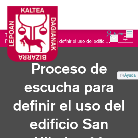
Menú
Entra
Todos los procesos
/
Menú principa
Seguir
Proceso de escucha para definir el uso del edificio San Nikolas 23
Proceso de
Ayuda
escucha para
definir el uso del
edificio San