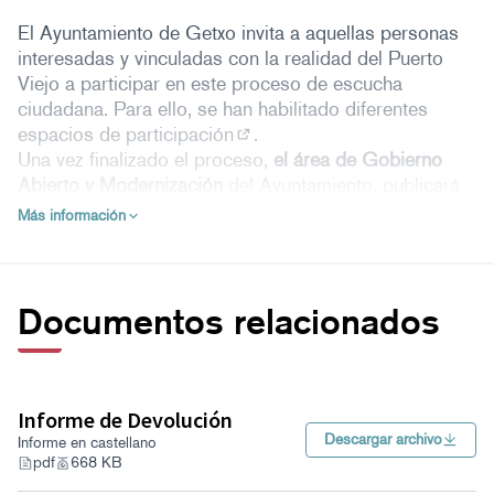
El Ayuntamiento de Getxo invita a aquellas personas
interesadas y vinculadas con la realidad del Puerto
Viejo a participar en este proceso de escucha
ciudadana. Para ello, se han habilitado diferentes
espacios de participación
.
(Abrir en una pestaña nueva)
Una vez finalizado el proceso,
el área de Gobierno
Abierto y Modernización
del Ayuntamiento, publicará
un documento de devolución para dar cuenta de los
Más información
resultados de este proceso participativo. Documento
que servirá de base al gobierno municipal, en
colaboración con el equipo técnico, para determinar el
uso del edificio.
Documentos relacionados
Participa
El proceso de definición del uso para el edificio San
Nikolas 23, consta de varias vías de participación
Informe de Devolución
para la ciudadanía de Getxo:
Descargar archivo
Informe en castellano
pdf
668 KB
Grupo motor.
Se trata de un grupo de personas de