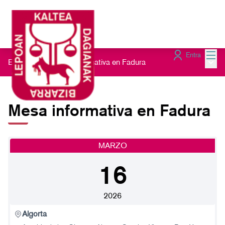
Menú
Entra
Menú 
Encuentros
/
Mesa informativa en Fadura
Mesa informativa en Fadura
MARZO
16
2026
Algorta