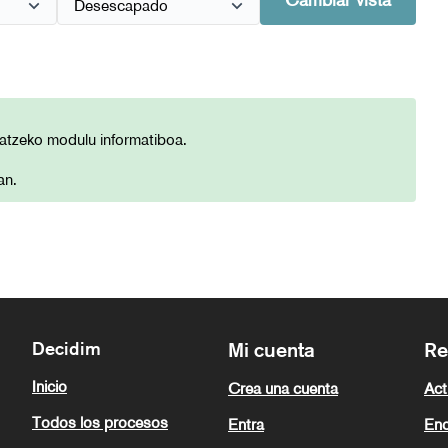
Cambiar vista
matzeko modulu informatiboa.
an.
Decidim
Mi cuenta
Re
Inicio
Crea una cuenta
Act
Todos los procesos
Entra
Enc