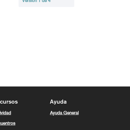
Versión 1 de 4
cursos
Ayuda
ividad
Ayuda General
uentros