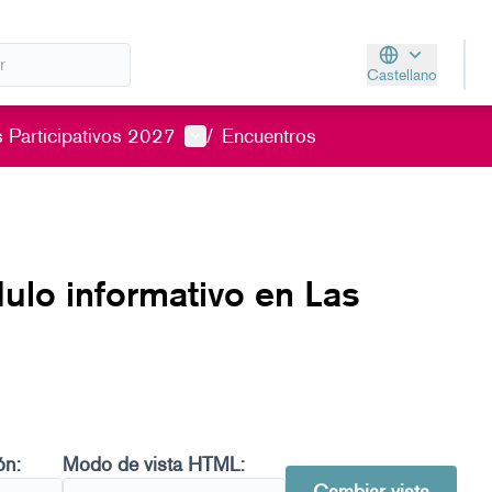
Castellano
Aukeratu hizkunt
Menú de usuario
 Participativos 2027
/
Encuentros
lo informativo en Las
ón:
Modo de vista HTML: