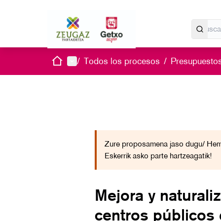
Inicio
Menú principal
/
Todos los procesos
/
Presupuestos
Zure proposamena jaso dugu/ Hemo
Eskerrik asko parte hartzeagatik!
Mejora y naturali
centros públicos 