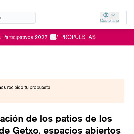
Castellano
Aukeratu hizkunt
Menú de usuario
 Participativos 2027
/
PROPUESTAS
s recibido tu propuesta
zación de los patios de los
de Getxo, espacios abiertos