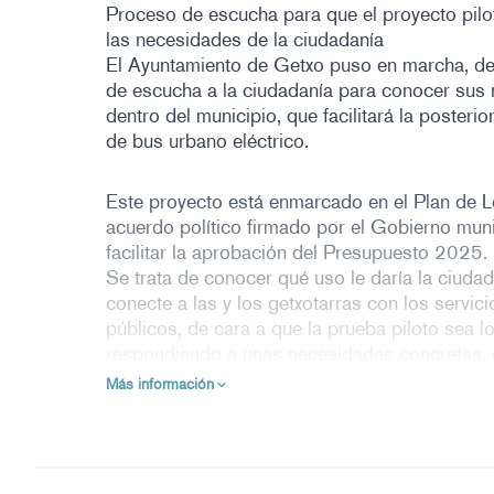
Proceso de escucha para que el proyecto pil
las necesidades de la ciudadanía
El Ayuntamiento de Getxo puso en marcha, de
de escucha a la ciudadanía para conocer sus 
dentro del municipio, que facilitará la poster
de bus urbano eléctrico.
Este proyecto está enmarcado en el Plan de L
acuerdo político firmado por el Gobierno mu
facilitar la aprobación del Presupuesto 2025.
Se trata de conocer qué uso le daría la ciud
conecte a las y los getxotarras con los servic
públicos, de cara a que la prueba piloto sea lo
respondiendo a unas necesidades concretas, 
en su movilidad habitual.
Más información