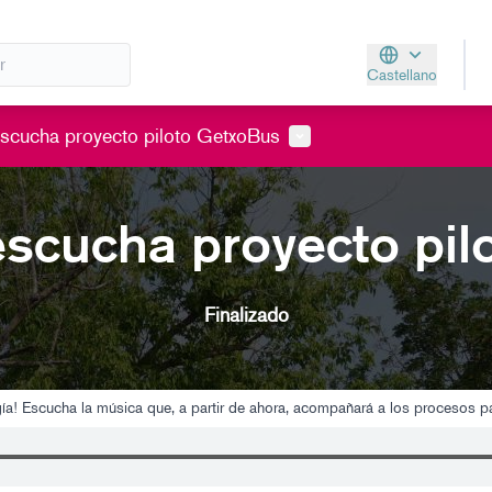
Castellano
Aukeratu hizkunt
Menú de usuario
scucha proyecto piloto GetxoBus
escucha proyecto pil
Finalizado
ergía! Escucha la música que, a partir de ahora, acompañará a los procesos pa