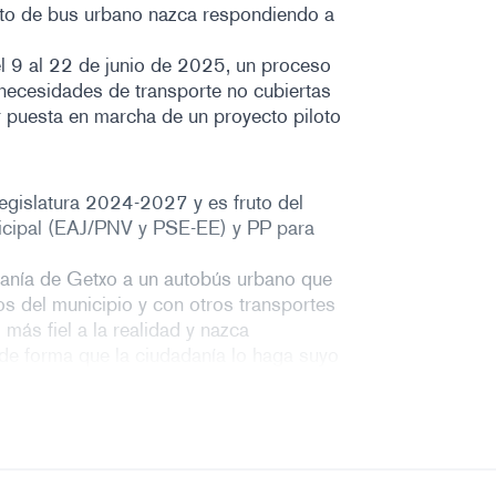
oto de bus urbano nazca respondiendo a
l 9 al 22 de junio de 2025, un proceso
necesidades de transporte no cubiertas
ior puesta en marcha de un proyecto piloto
egislatura 2024-2027 y es fruto del
nicipal (EAJ/PNV y PSE-EE) y PP para
adanía de Getxo a un autobús urbano que
ios del municipio y con otros transportes
 más fiel a la realidad y nazca
de forma que la ciudadanía lo haga suyo