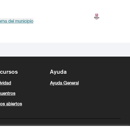
rna del municipio
cursos
Ayuda
ividad
Ayuda General
uentros
os abiertos
Zeugaz en X
Zeugaz en Facebook
Zeugaz en Instagram
Zeugaz en YouTube
Zeugaz en GitHub