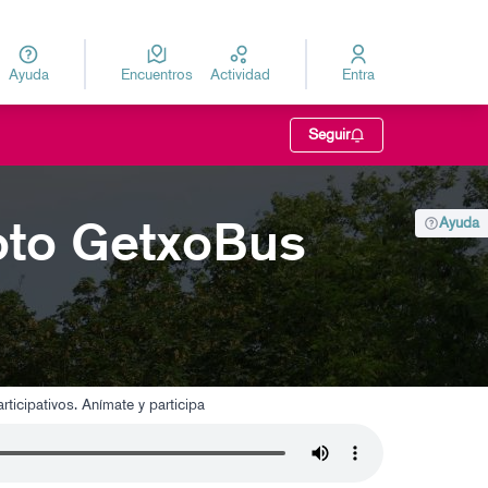
Ayuda
Encuentros
Actividad
Entra
za
Elegir el idioma
Seguir
oto GetxoBus
Ayuda
rticipativos. Anímate y participa