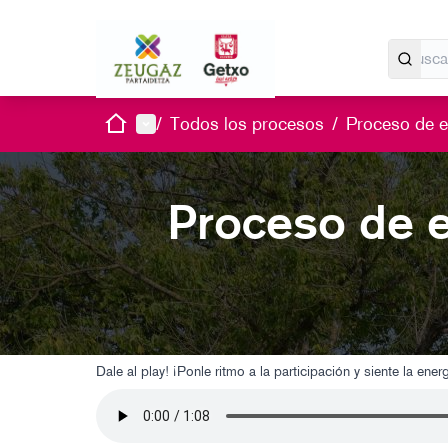
Inicio
Menú principal
/
Todos los procesos
/
Proceso de e
Proceso de 
Dale al play! ¡Ponle ritmo a la participación y siente la en