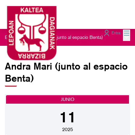
Menú
Entra
Menú 
Encuentros
/
Andra Mari (junto al espacio Benta)
Andra Mari (junto al espacio
Benta)
JUNIO
11
2025