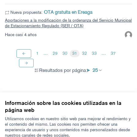
OTA gratuita en Ereaga
Nueva propuesta:
Aportaciones a la modificación de la ordenanza del Servicio Municipal
de Estacionamiento Regulado (SER / OTA)
Hace casi 4 años
1
…
29
30
31
32
33
…
37
Resultados por página:
25
Información sobre las cookies utilizadas en la
página web
Términos y condiciones de uso
Configuración de cookies
Utilizamos cookies en nuestro sitio web para mejorar el rendimiento y
Zeugaz en X
Zeugaz en Facebook
Zeugaz en Instagram
Zeugaz en YouTube
Zeugaz en GitHub
el contenido del mismo. Las cookies nos permiten ofrecer una
experiencia de usuario y unos contenidos más personalizados desde
(Enlace externo)
(Enlace externo)
(Enlace externo)
(Enlace externo)
(Enlace externo)
nuestros canales de redes sociales.
Castellano