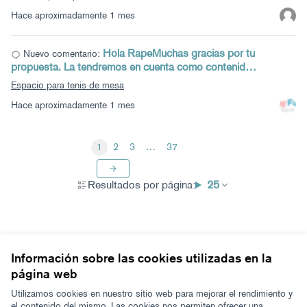
Hace aproximadamente 1 mes
Hola RapeMuchas gracias por tu
Nuevo comentario:
propuesta. La tendremos en cuenta como contenid…
Espacio para tenis de mesa
Hace aproximadamente 1 mes
1
2
3
…
37
Resultados por página:
25
Información sobre las cookies utilizadas en la
página web
Términos y condiciones de uso
Configuración de cookies
Utilizamos cookies en nuestro sitio web para mejorar el rendimiento y
Zeugaz en X
Zeugaz en Facebook
Zeugaz en Instagram
Zeugaz en YouTube
Zeugaz en GitHub
el contenido del mismo. Las cookies nos permiten ofrecer una