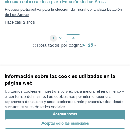
elección del mural de la plaza Estación de Las Are…
Proceso participativo para la elección del mural de la plaza Estación
de Las Arenas
Hace casi 2 años
1
2
Resultados por página:
25
Información sobre las cookies utilizadas en la
página web
Términos y condiciones de uso
Configuración de cookies
Utilizamos cookies en nuestro sitio web para mejorar el rendimiento y
Zeugaz en X
Zeugaz en Facebook
Zeugaz en Instagram
Zeugaz en YouTube
Zeugaz en GitHub
el contenido del mismo. Las cookies nos permiten ofrecer una
experiencia de usuario y unos contenidos más personalizados desde
(Enlace externo)
(Enlace externo)
(Enlace externo)
(Enlace externo)
(Enlace externo)
nuestros canales de redes sociales.
Castellano
Aukeratu hizkuntza
Elegir el idioma
Aceptar todas
Aceptar solo las esenciales