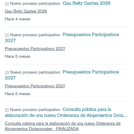
Gau Beltz Gaztea 2026
Nuevo proceso participativo:
Gau Beltz Gaztea 2026
Hace 4 meses
Presupuestos Participativos
Nuevo proceso participativo:
2027
Presupuestos Participativos 2027
Hace 5 meses
Presupuestos Participativos
Nuevo proceso participativo:
2027
Presupuestos Participativos 2027
Hace 5 meses
Consulta pública para la
Nuevo proceso participativo:
elaboración de una nueva Ordenanza de Alojamientos Dota…
Consulta pública para la elaboración de una nueva Ordenanza de
Alojamientos Dotacionales - FINALIZADA