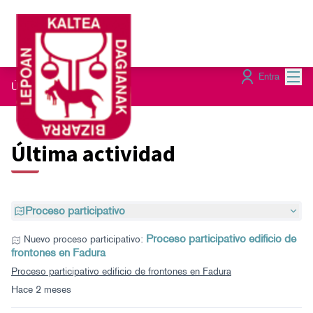
Menú
Entra
Últimas actividades
Última actividad
Proceso participativo
Proceso participativo edificio de
Nuevo proceso participativo:
frontones en Fadura
Proceso participativo edificio de frontones en Fadura
Hace 2 meses