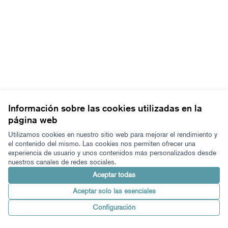
Información sobre las cookies utilizadas en la
página web
Términos y condiciones de uso
Configuración de cookies
Utilizamos cookies en nuestro sitio web para mejorar el rendimiento y
Zeugaz en X
Zeugaz en Facebook
Zeugaz en Instagram
Zeugaz en YouTube
Zeugaz en GitHub
el contenido del mismo. Las cookies nos permiten ofrecer una
experiencia de usuario y unos contenidos más personalizados desde
(Enlace externo)
(Enlace externo)
(Enlace externo)
(Enlace externo)
(Enlace externo)
nuestros canales de redes sociales.
Castellano
Aukeratu hizkuntza
Elegir el idioma
Aceptar todas
Aceptar solo las esenciales
Con licenci
(Enlace exter
Configuración
Made with ❤️
Web creada con software libre.
(Enlace externo)
(Enlace externo)