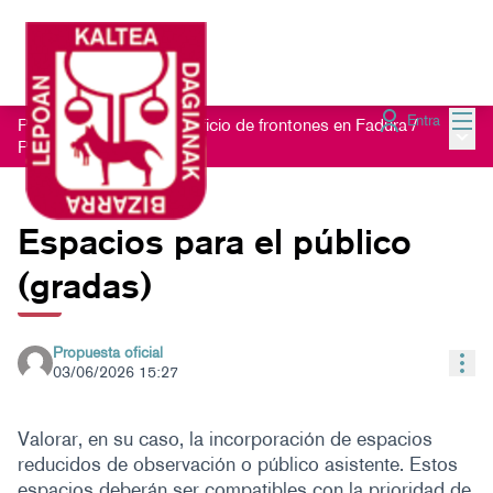
Menú
Entra
Proceso participativo edificio de frontones en Fadura
/
Menú 
Propuestas
Espacios para el público
(gradas)
Propuesta oficial
Con
03/06/2026 15:27
Valorar, en su caso, la incorporación de espacios
reducidos de observación o público asistente. Estos
espacios deberán ser compatibles con la prioridad de