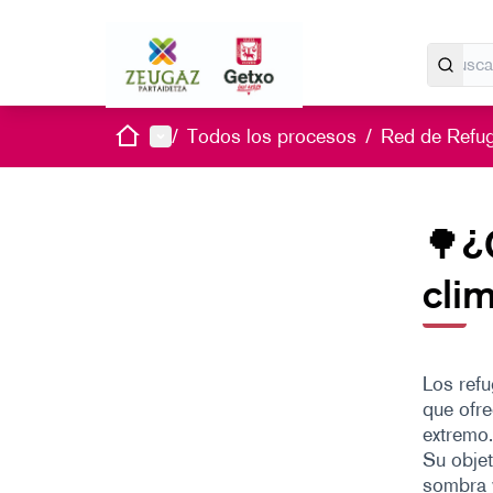
Inicio
Menú principal
/
Todos los procesos
/
Red de Refug
🌳¿
cli
Los refu
que ofre
extremo.
Su objet
sombra 