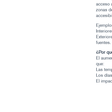
acceso 
zonas d
accesibi
Ejemplo
Interior
Exterior
fuentes.
¿Por qu
El aumen
que:
Las temp
Los días
El impac