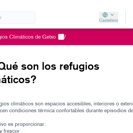
Castellano
Aukeratu hizkunt
Menú de usuario
ios Climáticos de Getxo
/
Qué son los refugios
máticos?
gios climáticos son espacios accesibles, interiores o exteri
cen condiciones térmica confortables durante episodios de
ivo es proporcionar:
y frescor