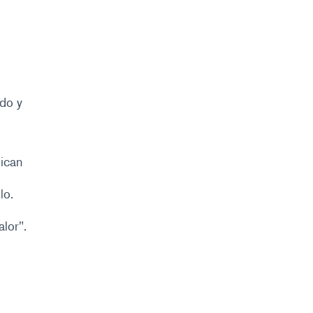
ado y
dican
lo.
lor".