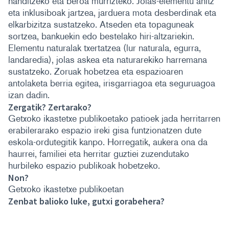
handitzeko eta beroa murrizteko. Jolas-elementu anitz
eta inklusiboak jartzea, jarduera mota desberdinak eta
elkarbizitza sustatzeko. Atseden eta topaguneak
sortzea, bankuekin edo bestelako hiri-altzariekin.
Elementu naturalak txertatzea (lur naturala, egurra,
landaredia), jolas askea eta naturarekiko harremana
sustatzeko. Zoruak hobetzea eta espazioaren
antolaketa berria egitea, irisgarriagoa eta seguruagoa
izan dadin.
Zergatik? Zertarako?
Getxoko ikastetxe publikoetako patioek jada herritarren
erabilerarako espazio ireki gisa funtzionatzen dute
eskola-ordutegitik kanpo. Horregatik, aukera ona da
haurrei, familiei eta herritar guztiei zuzendutako
hurbileko espazio publikoak hobetzeko.
Non?
Getxoko ikastetxe publikoetan
Zenbat balioko luke, gutxi gorabehera?