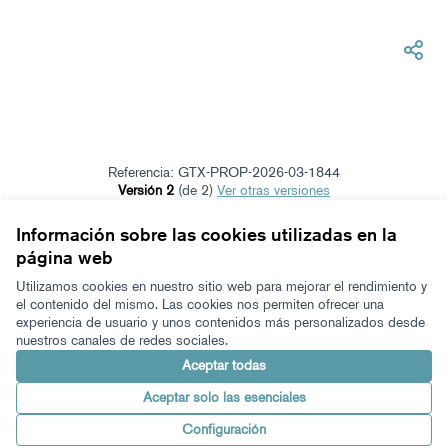
Referencia: GTX-PROP-2026-03-1844
Versión 2
(de 2)
ver otras versiones
Verificar huella digital
Información sobre las cookies utilizadas en la
página web
Términos y condiciones de uso
Configuración de cookies
Utilizamos cookies en nuestro sitio web para mejorar el rendimiento y
Zeugaz en X
Zeugaz en Facebook
Zeugaz en Instagram
Zeugaz en YouTube
Zeugaz en GitHub
el contenido del mismo. Las cookies nos permiten ofrecer una
experiencia de usuario y unos contenidos más personalizados desde
(Enlace externo)
(Enlace externo)
(Enlace externo)
(Enlace externo)
(Enlace externo)
nuestros canales de redes sociales.
Castellano
Aukeratu hizkuntza
Elegir el idioma
Aceptar todas
Aceptar solo las esenciales
Con licenci
(Enlace exter
Configuración
Made with ❤️
Web creada con software libre.