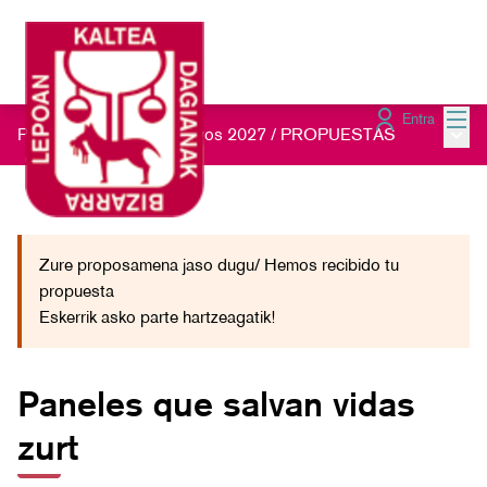
Menú
Entra
Menú 
Presupuestos Participativos 2027
/
PROPUESTAS
Zure proposamena jaso dugu/ Hemos recibido tu
propuesta
Eskerrik asko parte hartzeagatik!
Paneles que salvan vidas
zurt