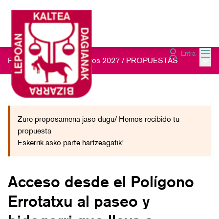
Menú
Entra
Menú 
Presupuestos Participativos 2027
/
PROPUESTAS
Zure proposamena jaso dugu/ Hemos recibido tu
propuesta
Eskerrik asko parte hartzeagatik!
Acceso desde el Polígono
Errotatxu al paseo y