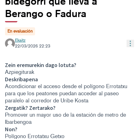
bidegorri que lleva a
Berango o Fadura
En evaluación
Ekaitz
Con
22/03/2026 22:23
Zein eremurekin dago lotuta?
Azpiegiturak
Deskribapena
Acondicionar el acceso desde el polígono Errotatxu
para que los peatones puedan acceder al paseo
paralelo al corredor de Uribe Kosta
Zergatik? Zertarako?
Promover un mayor uso de la estación de metro de
Ibarbengoa
Non?
Polígono Errotatxu Getxo