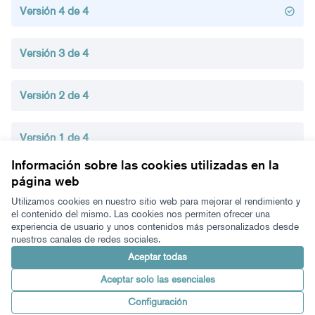
Versión 4 de 4
Versión 3 de 4
Versión 2 de 4
Versión 1 de 4
Información sobre las cookies utilizadas en la
página web
Términos y condiciones de uso
Configuración de cookies
Utilizamos cookies en nuestro sitio web para mejorar el rendimiento y
Zeugaz en X
Zeugaz en Facebook
Zeugaz en Instagram
Zeugaz en YouTube
Zeugaz en GitHub
el contenido del mismo. Las cookies nos permiten ofrecer una
experiencia de usuario y unos contenidos más personalizados desde
(Enlace externo)
(Enlace externo)
(Enlace externo)
(Enlace externo)
(Enlace externo)
nuestros canales de redes sociales.
Castellano
Aukeratu hizkuntza
Elegir el idioma
Aceptar todas
Aceptar solo las esenciales
Con licenci
(Enlace exter
Configuración
Made with ❤️
Web creada con software libre.