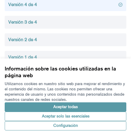
Versión 4 de 4
Versión 3 de 4
Versión 2 de 4
Versión 1 de 4
Información sobre las cookies utilizadas en la
página web
Términos y condiciones de uso
Configuración de cookies
Utilizamos cookies en nuestro sitio web para mejorar el rendimiento y
Zeugaz en X
Zeugaz en Facebook
Zeugaz en Instagram
Zeugaz en YouTube
Zeugaz en GitHub
el contenido del mismo. Las cookies nos permiten ofrecer una
experiencia de usuario y unos contenidos más personalizados desde
(Enlace externo)
(Enlace externo)
(Enlace externo)
(Enlace externo)
(Enlace externo)
nuestros canales de redes sociales.
Castellano
Aukeratu hizkuntza
Elegir el idioma
Aceptar todas
Aceptar solo las esenciales
Con licenci
(Enlace exter
Configuración
Made with ❤️
Web creada con software libre.