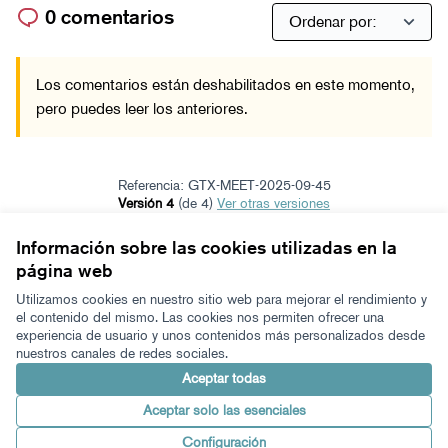
0 comentarios
Los comentarios están deshabilitados en este momento,
pero puedes leer los anteriores.
Referencia: GTX-MEET-2025-09-45
Versión 4
(de 4)
ver otras versiones
Añadir al calendario
Información sobre las cookies utilizadas en la
página web
Términos y condiciones de uso
Configuración de cookies
Utilizamos cookies en nuestro sitio web para mejorar el rendimiento y
Zeugaz en X
Zeugaz en Facebook
Zeugaz en Instagram
Zeugaz en YouTube
Zeugaz en GitHub
el contenido del mismo. Las cookies nos permiten ofrecer una
experiencia de usuario y unos contenidos más personalizados desde
(Enlace externo)
(Enlace externo)
(Enlace externo)
(Enlace externo)
(Enlace externo)
nuestros canales de redes sociales.
Castellano
Aukeratu hizkuntza
Elegir el idioma
Aceptar todas
Aceptar solo las esenciales
Con licenci
(Enlace exter
Configuración