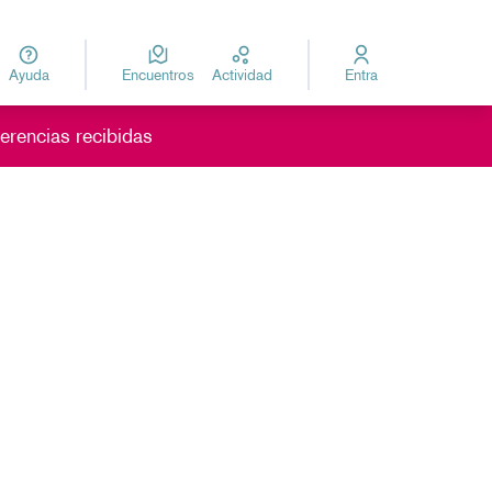
Ayuda
Encuentros
Actividad
Entra
za
Elegir el idioma
erencias recibidas