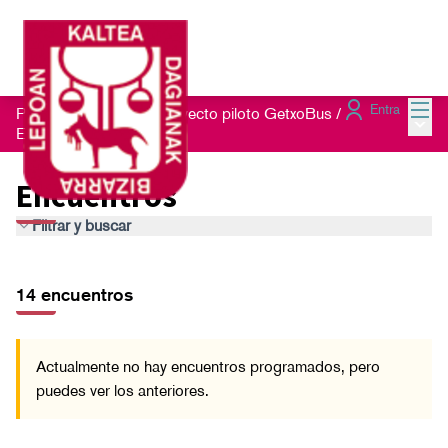
Menú
Entra
Proceso de escucha proyecto piloto GetxoBus
/
Menú 
Encuentros
Encuentros
Filtrar y buscar
Saltar el mapa
Leaflet
|
©
HERE maps
14
El siguiente elemento es un mapa que presenta los componentes d
+
14 encuentros
−
Actualmente no hay encuentros programados, pero
puedes ver los anteriores.