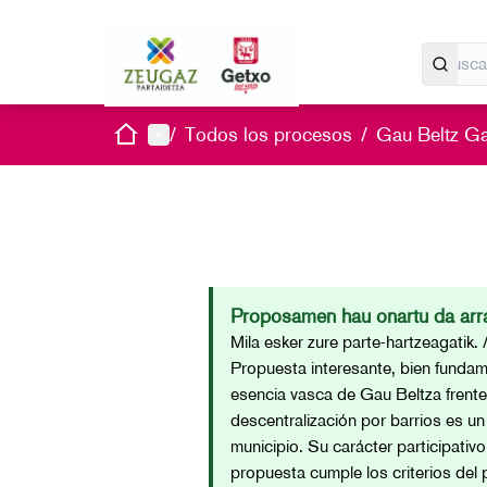
Inicio
Menú principal
/
Todos los procesos
/
Gau Beltz G
Proposamen hau onartu da arra
Mila esker zure parte-hartzeagatik. 
Propuesta interesante, bien fundame
esencia vasca de Gau Beltza frente 
descentralización por barrios es un
municipio. Su carácter participativ
propuesta cumple los criterios del p