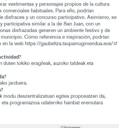
rar vestimentas y personajes propios de la cultura
s comerciales habituales. Para ello, podrían
de disfraces y un concurso participativo. Asimismo, se
 participativa similar a la de San Juan, con un
rsonas disfrazadas generen un ambiente festivo y de
l municipio. Como referencia e inspiración, podrían
es en la web
https://gaubeltza.taupamugimendua.eus/
(Enlac
actividad?
n duten tokiko eragileak, auzoko taldeak eta
da?
ako jarduera.
a?
k modu deszentralizatuan egitea proposatzen da,
z eta programazioa udalerriko hainbat eremutara
Imágenes