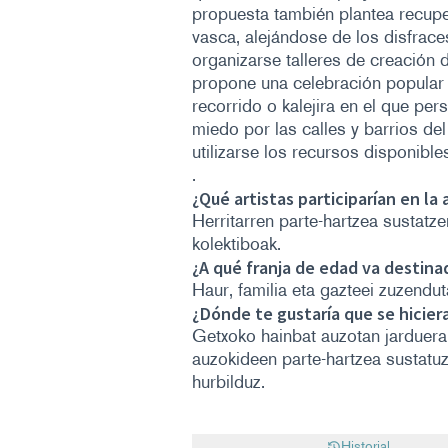
propuesta también plantea recupe
vasca, alejándose de los disfrace
organizarse talleres de creación 
propone una celebración popular y
recorrido o kalejira en el que pe
miedo por las calles y barrios de
utilizarse los recursos disponibl
.
¿Qué artistas participarían en la 
Herritarren parte-hartzea sustatze
kolektiboak.
¿A qué franja de edad va destina
Haur, familia eta gazteei zuzendut
¿Dónde te gustaría que se hicier
Getxoko hainbat auzotan jarduera
auzokideen parte-hartzea sustatu
hurbilduz.
Historial