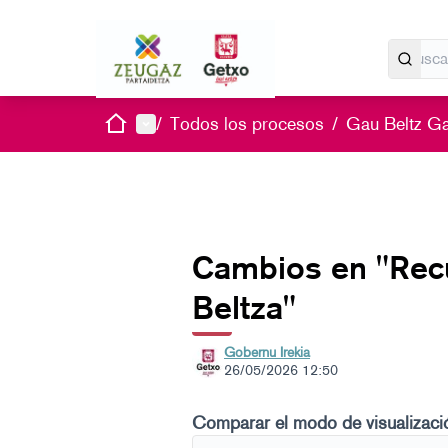
Inicio
Menú principal
/
Todos los procesos
/
Gau Beltz G
Cambios en "Recu
Beltza"
Gobernu Irekia
26/05/2026 12:50
Comparar el modo de visualizaci