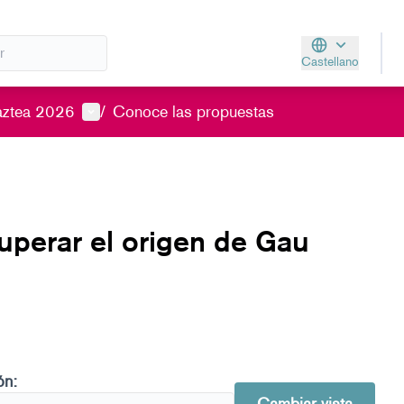
Castellano
Aukeratu hizkunt
Menú de usuario
aztea 2026
/
Conoce las propuestas
perar el origen de Gau
ón: