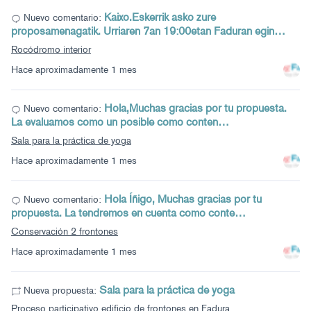
Kaixo.Eskerrik asko zure
Nuevo comentario:
proposamenagatik. Urriaren 7an 19:00etan Faduran egin…
Rocódromo interior
Hace aproximadamente 1 mes
Hola,Muchas gracias por tu propuesta.
Nuevo comentario:
La evaluamos como un posible como conten…
Sala para la práctica de yoga
Hace aproximadamente 1 mes
Hola Íñigo, Muchas gracias por tu
Nuevo comentario:
propuesta. La tendremos en cuenta como conte…
Conservación 2 frontones
Hace aproximadamente 1 mes
Sala para la práctica de yoga
Nueva propuesta:
Proceso participativo edificio de frontones en Fadura