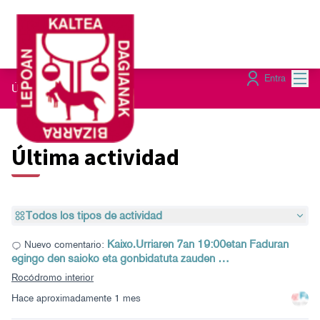
Menú
Entra
Últimas actividades
Última actividad
Todos los tipos de actividad
Kaixo.Urriaren 7an 19:00etan Faduran
Nuevo comentario:
egingo den saioko eta gonbidatuta zauden …
Rocódromo interior
Hace aproximadamente 1 mes