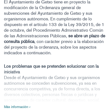
El Ayuntamiento de Getxo tiene en proyecto la
modificación de la Ordenanza general de
subvenciones del Ayuntamiento de Getxo y sus
organismos autónomos. En cumplimiento de lo
dispuesto en el artículo 133 de la Ley 39/2015, de 1
de octubre, del Procedimiento Administrativo Común
de las Administraciones Públicas,
se abre un plazo de
consulta pública
, con carácter previo a la elaboración
del proyecto de la ordenanza, sobre los aspectos
indicados a continuación.
Los problemas que se pretenden solucionar con la
iniciativa
Desde el Ayuntamiento de Getxo y sus organismos
autónomos se conceden subvenciones, ya sea en
concurrencia competitiva, ya de forma directa, a los
diversos colectivos, personas físicas o jurídicas y
asociaciones de carácter cultural, deportivo, social,
económico, etc.., fomentando y favoreciendo el
Más información