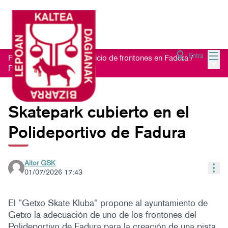
Menú
Entra
Proceso participativo edificio de frontones en Fadura
/
Menú 
Propuestas
Skatepark cubierto en el
Polideportivo de Fadura
Aitor GSK
Con
01/07/2026 17:43
El "Getxo Skate Kluba" propone al ayuntamiento de
Getxo la adecuación de uno de los frontones del
Polideportivo de Fadura para la creación de una pista