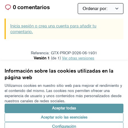
0 comentarios
Inicia sesión o crea una cuenta para añadir tu
comentario.
Referencia: GTX-PROP-2026-06-1931
Versión 1
(de 1)
ver otras versiones
Verificar huella digital
Información sobre las cookies utilizadas en la
página web
Términos y condiciones de uso
Configuración de cookies
Utilizamos cookies en nuestro sitio web para mejorar el rendimiento y
Zeugaz en X
Zeugaz en Facebook
Zeugaz en Instagram
Zeugaz en YouTube
Zeugaz en GitHub
el contenido del mismo. Las cookies nos permiten ofrecer una
experiencia de usuario y unos contenidos más personalizados desde
(Enlace externo)
(Enlace externo)
(Enlace externo)
(Enlace externo)
(Enlace externo)
nuestros canales de redes sociales.
Castellano
Aukeratu hizkuntza
Elegir el idioma
Aceptar todas
Aceptar solo las esenciales
Con licenci
(Enlace exter
Configuración