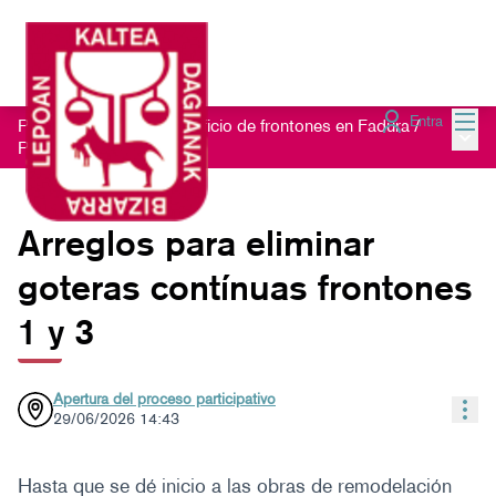
Menú
Entra
Proceso participativo edificio de frontones en Fadura
/
Menú 
Propuestas
Arreglos para eliminar
goteras contínuas frontones
1 y 3
Apertura del proceso participativo
Con
29/06/2026 14:43
Hasta que se dé inicio a las obras de remodelación