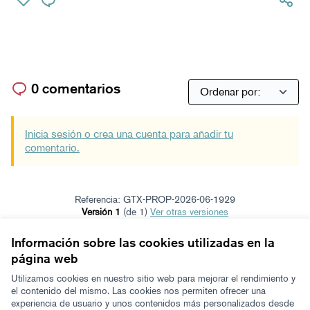
0 comentarios
Inicia sesión o crea una cuenta para añadir tu
comentario.
Referencia: GTX-PROP-2026-06-1929
Versión 1
(de 1)
ver otras versiones
Verificar huella digital
Información sobre las cookies utilizadas en la
página web
Términos y condiciones de uso
Configuración de cookies
Utilizamos cookies en nuestro sitio web para mejorar el rendimiento y
Zeugaz en X
Zeugaz en Facebook
Zeugaz en Instagram
Zeugaz en YouTube
Zeugaz en GitHub
el contenido del mismo. Las cookies nos permiten ofrecer una
experiencia de usuario y unos contenidos más personalizados desde