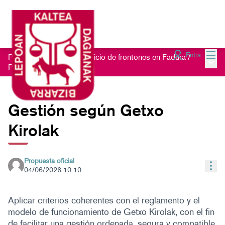
Menú
Entra
Proceso participativo edificio de frontones en Fadura
/
Menú 
Propuestas
Gestión según Getxo
Kirolak
Propuesta oficial
Con
04/06/2026 10:10
Aplicar criterios coherentes con el reglamento y el
modelo de funcionamiento de Getxo Kirolak, con el fin
de facilitar una gestión ordenada, segura y compatible