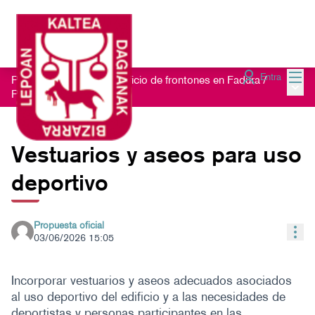
Menú
Entra
Proceso participativo edificio de frontones en Fadura
/
Menú 
Propuestas
Vestuarios y aseos para uso
deportivo
Propuesta oficial
Con
03/06/2026 15:05
Incorporar vestuarios y aseos adecuados asociados
al uso deportivo del edificio y a las necesidades de
deportistas y personas participantes en las