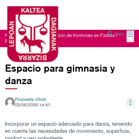
Menú
Entra
Proceso participativo edificio de frontones en Fadura
/
Menú 
Propuestas
Espacio para gimnasia y
danza
Propuesta oficial
Con
03/06/2026 14:57
Incorporar un espacio adecuado para danza, teniendo
en cuenta las necesidades de movimiento, superficie,
confort y uso polivalente.