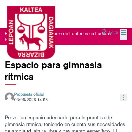
Menú
Entra
Proceso participativo edificio de frontones en Fadura
/
Menú 
Propuestas
Espacio para gimnasia
rítmica
Propuesta oficial
Con
03/06/2026 14:56
Prever un espacio adecuado para la práctica de
gimnasia rítmica, teniendo en cuenta sus necesidades
de amplitud, altura libre y pavimento específico. El