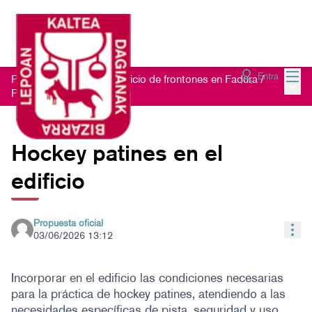
Menú
Entra
Proceso participativo edificio de frontones en Fadura
/
Menú 
Propuestas
Hockey patines en el
edificio
Propuesta oficial
Con
03/06/2026 13:12
Incorporar en el edificio las condiciones necesarias
para la práctica de hockey patines, atendiendo a las
necesidades específicas de pista, seguridad y uso