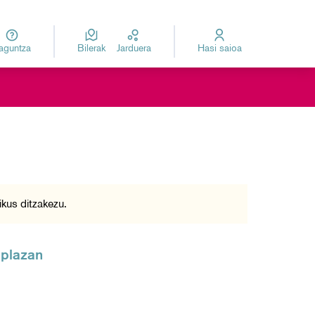
Laguntza
Bilerak
Jarduera
Hasi saioa
za
Elegir el idioma
Leaflet
|
©
HERE maps
mapa da. Elementua pantaila-irakurgailu batez erabil daiteke, baina
kus ditzakezu.
 plazan