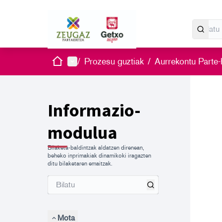
Hasiera
Menu nagusia
/
Prozesu guztiak
/
Aurrekontu Parte-
Mapa h
Hurrengo 
+
−
Informazio-
modulua
Bilaketa-baldintzak aldatzen direnean,
beheko inprimakiak dinamikoki iragazten
ditu bilaketaren emaitzak.
Mota