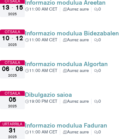
Informazio modulua Areetan
OTSAILA
13
15
-
11:00 AM CET
Aurrez aurre
0
2025
Informazio modulua Bidezabalen
OTSAILA
10
12
-
11:00 AM CET
Aurrez aurre
0
2025
Informazio modulua Algortan
OTSAILA
06
08
-
11:00 AM CET
Aurrez aurre
0
2025
Dibulgazio saioa
OTSAILA
05
19:00 PM CET
Aurrez aurre
0
2025
Informazio modulua Faduran
URTARRILA
31
11:00 AM CET
Aurrez aurre
0
2025