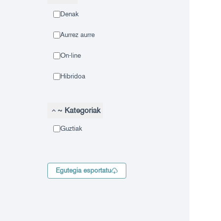
Denak
Aurrez aurre
On-line
Hibridoa
~ Kategoriak
Guztiak
Egutegia esportatu