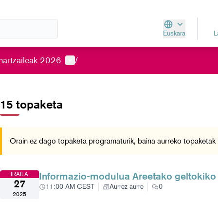
Euskara
Aukeratu hizkunt
Parte-hartzailearen menua
hartzaileak 2026
/
au ez erabili
elementua orri honetako osagaiak mapan puntu gisa erakusten dituen 
15 topaketa
Orain ez dago topaketa programaturik, baina aurreko topaketak i
Informazio-modulua Areetako geltokiko
IRAILA
27
11:00 AM CEST
Aurrez aurre
0
2025