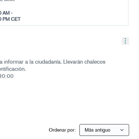
0 AM
-
0 PM CET
(Enlace externo)
Contr
informar a la ciudadanía. Llevarán chalecos
ntificación.
 20:00
Ordenar por: