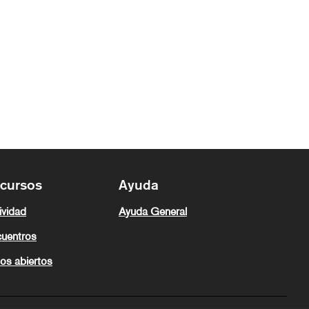
cursos
Ayuda
ividad
Ayuda General
uentros
os abiertos