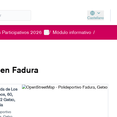
Castellano
Aukeratu hizkunt
Menú de usuario
 Participativos 2026
/
Módulo informativo
/
 en Fadura
ida de Los
os, 60,
2 Getxo,
ia
eportivo
a, Getxo