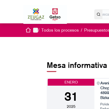
Inicio
Menú principal
/
Todos los procesos
/
Presupuestos
Mesa informativa
ENERO
Aven
Chop
31
4899
Bizka
Polid
2025
Fadur