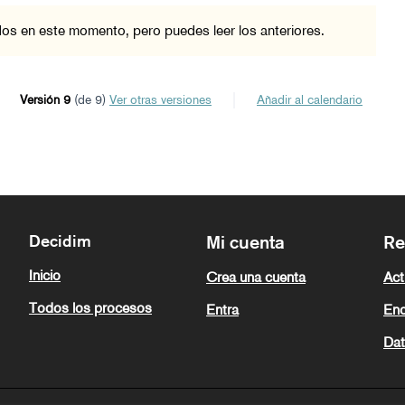
os en este momento, pero puedes leer los anteriores.
Versión 9
(de 9)
ver otras versiones
Añadir al calendario
Decidim
Mi cuenta
Re
Inicio
Crea una cuenta
Act
Todos los procesos
Entra
Enc
Dat