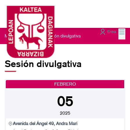
Menú
Entra
Menú 
Módulo informativo
/
Sesión divulgativa
Sesión divulgativa
FEBRERO
05
2025
Avenida del Ángel 49, Andra Mari