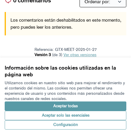
0 comentarios
Los comentarios están deshabilitados en este momento,
pero puedes leer los anteriores.
Referencia: GTX-MEET-2025-01-27
Versión 3
(de 3)
ver otras versiones
Añadir al calendario
Información sobre las cookies utilizadas en la
página web
Términos y condiciones de uso
Configuración de cookies
Utilizamos cookies en nuestro sitio web para mejorar el rendimiento y
Zeugaz en X
Zeugaz en Facebook
Zeugaz en Instagram
Zeugaz en YouTube
Zeugaz en GitHub
el contenido del mismo. Las cookies nos permiten ofrecer una
experiencia de usuario y unos contenidos más personalizados desde
(Enlace externo)
(Enlace externo)
(Enlace externo)
(Enlace externo)
(Enlace externo)
nuestros canales de redes sociales.
Castellano
Aukeratu hizkuntza
Elegir el idioma
Aceptar todas
Aceptar solo las esenciales
Con licenci
(Enlace exter
Configuración
Made with ❤️
Web creada con software libre.