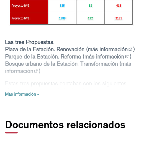
Las tres Propuestas
.
Plaza de la Estación. Renovación (
más información
)
(Enla
Parque de la Estación. Reforma (
más información
)
(Enlac
Bosque urbano de la Estación
.
Transformación
(
más
información
)
(Enlace externo)
Estas tres propuestas contaban con los siguientes
elementos comunes, derivados de las propuestas
Más información
mayoritarias de la ciudadanía:
Ampliación de la superficie de zonas verdes.
Mejora de la accesibilidad general.
Conexión con el paseo del río Gobela y continuación
Documentos relacionados
del corredor verde.
Refuerzo de la iluminación existente desde la plaza