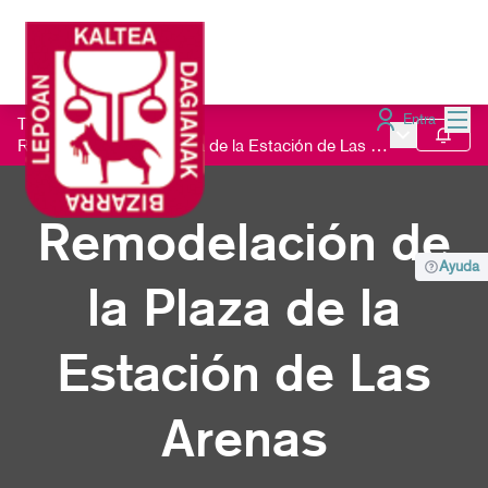
Menú
Entra
Todos los procesos
/
Menú principa
Seguir
Remodelación de la Plaza de la Estación de Las Arenas
Remodelación de
Ayuda
la Plaza de la
Estación de Las
Arenas