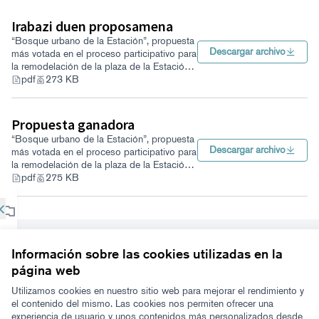
por la calle Ibaiondo.
Sustitución del pavimento rugoso de adoquines.
Irabazi duen proposamena
Cubriciones parciales para estancia en la sombra y
“Bosque urbano de la Estación”, propuesta
zona de juegos infantiles.
Descargar archivo
más votada en el proceso participativo para
Baños públicos.
la remodelación de la plaza de la Estación
de Las Arenas
pdf
273 KB
Bancos a la sombra, fuentes y papeleras.
Posibilidad de realizar actividades culturales y
deportivas: estructuras efímeras (no carpas) para
Propuesta ganadora
acoger mercadillos, ferias…
“Bosque urbano de la Estación”, propuesta
Descargar archivo
más votada en el proceso participativo para
Además, las tres propuestas incluian: la
la remodelación de la plaza de la Estación
semipeatonalizacion de la calle Mayor y
una actuación
de Las Arenas
pdf
275 KB
sobre la fachada del mural en armonía con la solución
×
ganadora
.
Fases
(Abrir en una pestaña nueva)
del
Referencia: GTX-PART-2021-08-2
Información sobre las cookies utilizadas en la
proceso
página web
Términos y condiciones de uso
Configuración de cookies
Utilizamos cookies en nuestro sitio web para mejorar el rendimiento y
Zeugaz en X
Zeugaz en Facebook
Zeugaz en Instagram
Zeugaz en YouTube
Zeugaz en GitHub
el contenido del mismo. Las cookies nos permiten ofrecer una
Fase I (Presentación
1
experiencia de usuario y unos contenidos más personalizados desde