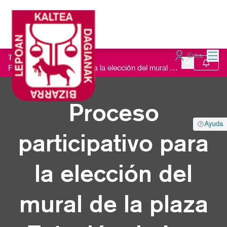
Menú
Entra
Todos los procesos
/
Menú principa
Seguir
Proceso participativo para la elección del mural de la plaza Estación de Las Arenas
Proceso
Ayuda
participativo para
la elección del
mural de la plaza