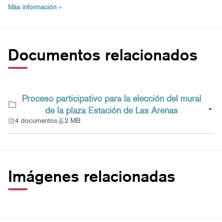
propuesta del proyecto definitivo que se llevará a
Más información
cabo.
Documentos relacionados
Proceso participativo para la elección del mural
de la plaza Estación de Las Arenas
4 documentos
2 MB
Imágenes relacionadas
El proceso participativo ciudadano, llevado a cabo por
el Área de Gobierno Abierto y Modernización, se ha
desarrollado del 5 al 15 de septiembre y ha
registrado el voto de 726 participantes, que han